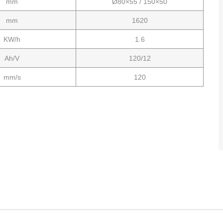
mm
Ø80×55 / 150×50
mm
1620
KW/h
1.6
Ah/V
120/12
mm/s
120