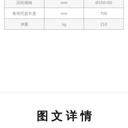
后轮规格
mm
Ø150×50
卷筒托盘长度
mm
700
净重
kg
210
图 文 详 情