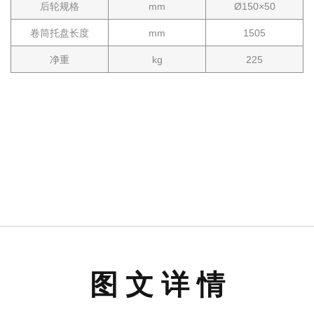
后轮规格
mm
Ø150×50
卷筒托盘长度
mm
1505
净重
kg
225
图 文 详 情